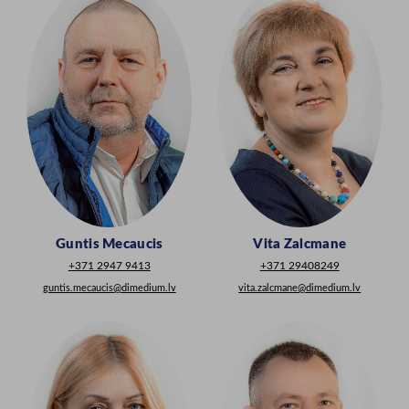
Guntis Mecaucis
Vita Zalcmane
+371 2947 9413
+371 29408249
guntis.mecaucis@dimedium.lv
vita.zalcmane@dimedium.lv