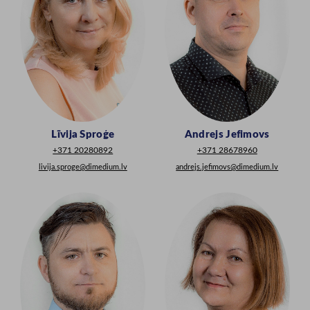
Līvija Sproģe
Andrejs Jefimovs
+371 20280892
+371 28678960
livija.sproge@dimedium.lv
andrejs.jefimovs@dimedium.lv