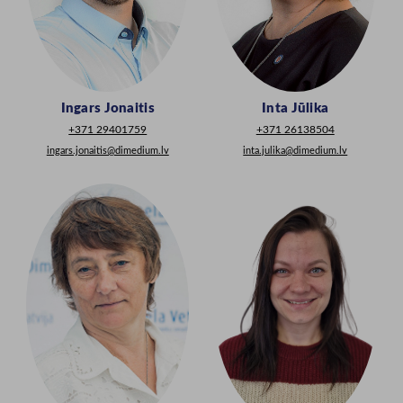
Ingars Jonaitis
Inta Jūlika
+371 29401759
+371 26138504
ingars.jonaitis@dimedium.lv
inta.julika@dimedium.lv