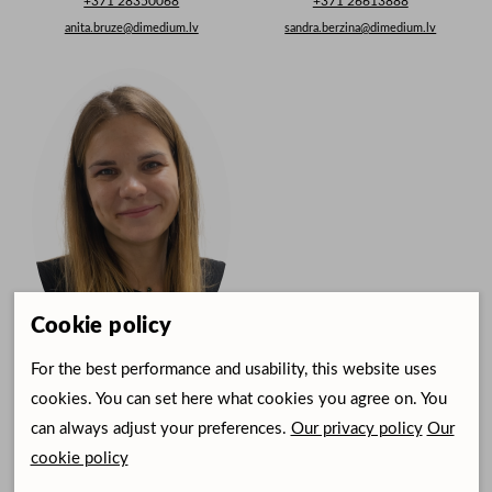
+371 28350068
+371 26613888
anita.bruze@dimedium.lv
sandra.berzina@dimedium.lv
Cookie policy
For the best performance and usability, this website uses
Lāsma Muldiņa
cookies. You can set here what cookies you agree on. You
+371 28650093
can always adjust your preferences.
Our privacy policy
Our
lasma.muldina@dimedium.lv
cookie policy