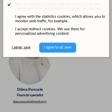
We use technical cookies that are necessary for the
Office
operation of the web. Statutory cookies are required.
I agree with the statistics cookies, which allows you to
monitor web traffic, for example.
I accept redirect cookies. We use them for
personalized advertising content.
I agree, save
I agree to all, save
Diāna Puncule
Financial specialist
diana.puncule@dimedium.lv