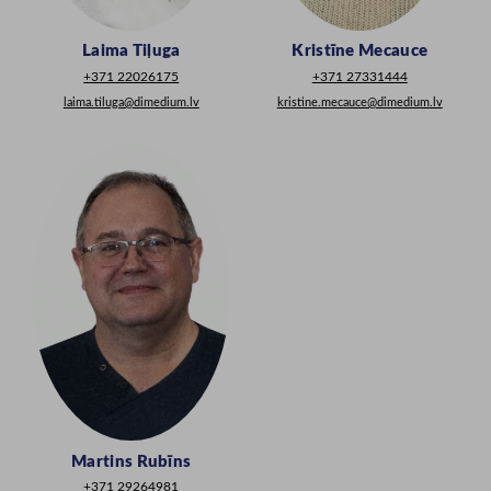
Laima Tiļuga
Kristīne Mecauce
+371 22026175
+371 27331444
laima.tiluga@dimedium.lv
kristine.mecauce@dimedium.lv
Martins Rubīns
+371 29264981