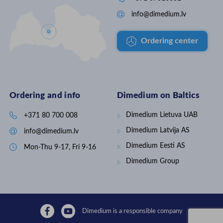
Dimedium Latvija par
atradī
profesionālu sadarbību un
piemēr

info@dimedium.lv
piegādāto aprīkojumu! Projektu
risin
līdzfinansē Eiropas Savienība
#VESAr
Eiropas Lauksaimniecības fonda
#lopk
Ordering center
lauku attīstībai (ELFLA) Kopējās
lauksaimniecības politikas
stratēģiskā plāna 2023.–2027.
gadam intervences "Investīcijas
materiālajos aktīvos" ietvaros.
#ESfondi #ELFLA #LAD
#OgresPiens #PienaLopkopība
Ordering and info
Dimedium on Baltics
#DzīvniekuLabturība
#InovācijasLauksaimniecībā
Dimedium Lietuva UAB

+371 80 700 008
Dimedium Latvija
AS

info@dimedium.lv
Dimedium Eesti AS

Mon-Thu 9-17, Fri 9-16
Dimedium Group
Dimedium is a responsible company