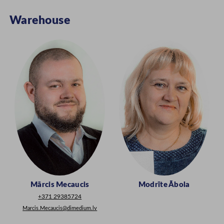
Warehouse
Mārcis Mecaucis
Modrīte Ābola
+371 29385724
Marcis.Mecaucis@dimedium.lv