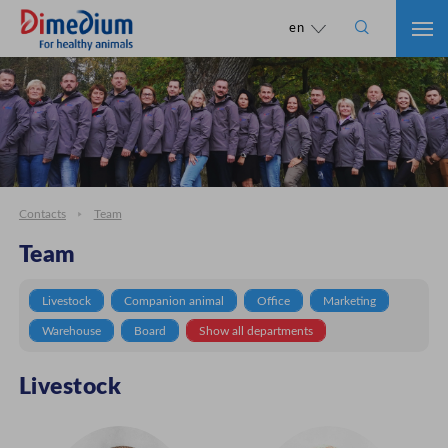

en
Contacts
Team
Team
Livestock
Companion animal
Office
Marketing
Warehouse
Board
Show all departments
Livestock