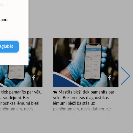
i. Ir
šanu.
aglabāt
i tiek pamanīts par vēlu,
🐄 Mastīts bieži tiek pamanīts par
Ne
s zaudējumi. Bez
vēlu. Bez precīzas diagnostikas
bi
gnostikas lēmumi bieži
lēmumi bieži balstās uz
pr
pieņēmumiem, nevis
pieņēmumiem, nevis datiem. 👉
ve
astatest® palīdz ātri
Mastatest® palīdz ātri un vienkārši
pr
noteikt gan klīnisko,
noteikt gan klīnisko, gan subklīnisko
no
sko mastītu tieši
mastītu tieši saimniecībā. Rezultāti
ne
 Rezultāti 24 stundu
24 stundu laikā un skaidri
ba