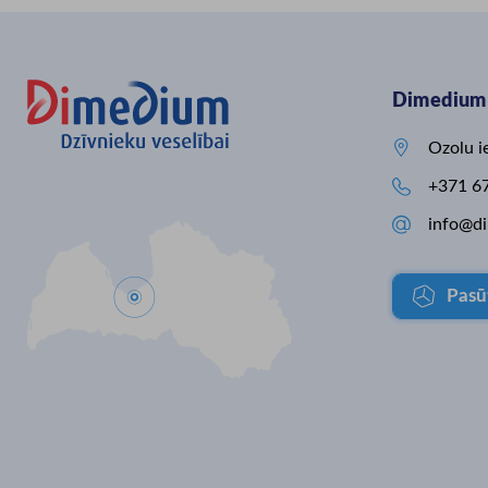
augstākus dzīvnieku labturības
piena nozare saskaras 
standartus un veicināt ilgtspējīgu,
ievērojamiem izaicinā
efektīvu piena lopkopību. Projekta
globālām cenu svārstī
ietvaros mūsu saimniecībā ieviests
neprognozējamiem laik
Dimedium 
Urban piena taksis MS 350, kas
un augstām izejvielu i
palīdz nodrošināt precīzu,
Šādos tirgus apstākļos
kvalitatīvu un efektīvu teļu
uz iekšējo sajūtu vairs

Ozolu i
ēdināšanu jau no pirmajām dzīves
rezultātus, tādēļ vienīgai
dienām. Paldies Dimedium Latvija

+371 6
par profesionālu sadarbību un
piegādāto aprīkojumu! Projektu

info@d
līdzfinansē Eiropas Savienība
Eiropas Lauksaimniecības fonda
lauku attīstībai (ELFLA) Kopējās
Pasū
lauksaimniecības politikas
stratēģiskā plāna 2023.–2027.
gadam intervences "Investīcijas
materiālajos aktīvos" ietvaros.
#ESfondi #ELFLA #LAD
#OgresPiens #PienaLopkopība
#DzīvniekuLabturība
#InovācijasLauksaimniecībā