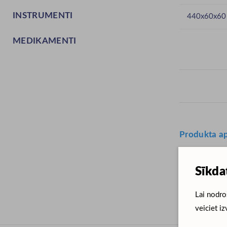
INSTRUMENTI
440x60x60
MEDIKAMENTI
Produkta ap
Birste 440X
Sīkda
Lai nodro
veiciet iz