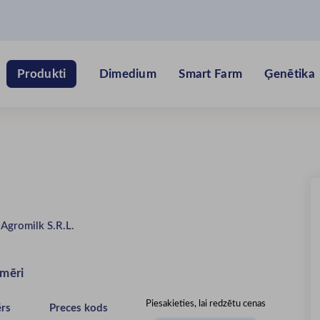
Dimedium
Smart Farm
Ģenētika
Produkti
:
Agromilk S.R.L.
zmēri
Piesakieties, lai redzētu cenas
ērs
Preces kods