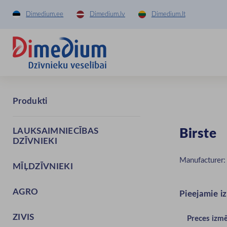
Dimedium.ee
Dimedium.lv
Dimedium.lt
Produkti
LAUKSAIMNIECĪBAS
Birste
DZĪVNIEKI
Manufacturer
MĪĻDZĪVNIEKI
AGRO
Pieejamie i
ZIVIS
Preces izm