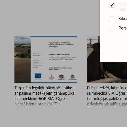
Mēs 
nepi
Sīkd
Pers
Turpinām ieguldīt nākotnē – sākot
Prieks redzēt, kā mūsu 
ar pašiem mazākajiem ganāmpulka
saimniecībā SIA Ogres 
iemītniekiem! 🐄🐮 SIA "Ogres
tehnoloģijas palīdz rūp
piens" īsteno projektu "Teļu
dzīvnieku labsajūtu, ga
labturības uzlabošana, ieviešot
ikdienas darbu. 🐄💡 
automatizētu barošanas
gandarīti, ka saimniecī
tehnoloģiju", kura mērķis ir uzlabot
arī vairāki mūsu Smar
teļu aprūpi un nodrošināt vēl
risinājumi. Lauksaimni