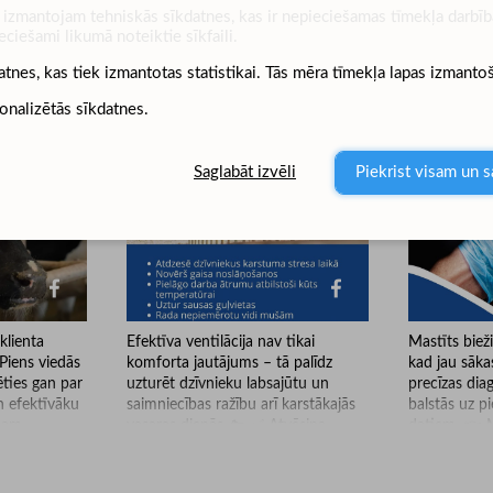
izmantojam tehniskās sīkdatnes, kas ir nepieciešamas tīmekļa darbība
eciešami likumā noteiktie sīkfaili.
atnes, kas tiek izmantotas statistikai. Tās mēra tīmekļa lapas izmanto
Dimedium sociālajos medijos
onalizētās sīkdatnes.
Saglabāt izvēli
Piekrist visam un s
klienta
Efektīva ventilācija nav tikai
Mastīts biež
Piens viedās
komforta jautājums – tā palīdz
kad jau sāka
ēties gan par
uzturēt dzīvnieku labsajūtu un
precīzas dia
n efektīvāku
saimniecības ražību arī karstākajās
balstās uz 
Esam
vasaras dienās. 🐄 ✅ Atvēsina
datiem. 👉 M
bā uzstādīti
dzīvniekus karstuma stresa laikā ✅
un vienkārši 
tFarm
Novērš gaisa noslāņošanos kūtī ✅
gan subklīni
ecības un
Automātiski pielāgo darbības
saimniecībā.