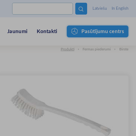

Latviešu
In English
Jaunumi
Kontakti
Pasūtījumu centrs
Produkti
Fermas piederumi
Birste