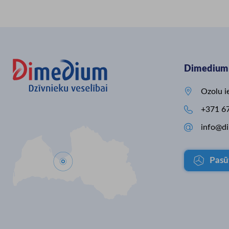
automatizētu barošanas
gandarīti, ka saimniecī
tehnoloģiju", kura mērķis ir uzlabot
arī vairāki mūsu Smar
teļu aprūpi un nodrošināt vēl
risinājumi. Lauksaimni
augstākus dzīvnieku labturības
piena nozare saskaras 
standartus un veicināt ilgtspējīgu,
ievērojamiem izaicinā
efektīvu piena lopkopību. Projekta
globālām cenu svārstī
ietvaros mūsu saimniecībā ieviests
neprognozējamiem laik
Dimedium 
Urban piena taksis MS 350, kas
un augstām izejvielu i
palīdz nodrošināt precīzu,
Šādos tirgus apstākļos
kvalitatīvu un efektīvu teļu
uz iekšējo sajūtu vairs

Ozolu i
ēdināšanu jau no pirmajām dzīves
rezultātus, tādēļ vienīgai
dienām. Paldies Dimedium Latvija

+371 6
par profesionālu sadarbību un
piegādāto aprīkojumu! Projektu

info@d
līdzfinansē Eiropas Savienība
Eiropas Lauksaimniecības fonda
lauku attīstībai (ELFLA) Kopējās
Pasū
lauksaimniecības politikas
stratēģiskā plāna 2023.–2027.
gadam intervences "Investīcijas
materiālajos aktīvos" ietvaros.
#ESfondi #ELFLA #LAD
#OgresPiens #PienaLopkopība
#DzīvniekuLabturība