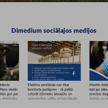
Dimedium sociālajos medijos
klienta
Efektīva ventilācija nav tikai
Mastīts biež
Piens viedās
komforta jautājums – tā palīdz
kad jau sāka
ēties gan par
uzturēt dzīvnieku labsajūtu un
precīzas dia
n efektīvāku
saimniecības ražību arī karstākajās
balstās uz 
Esam
vasaras dienās. 🐄 ✅ Atvēsina
datiem. 👉 M