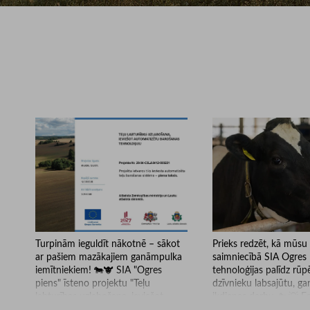
Turpinām ieguldīt nākotnē – sākot
Prieks redzēt, kā mūsu 
ar pašiem mazākajiem ganāmpulka
saimniecībā SIA Ogres 
iemītniekiem! 🐄🐮 SIA "Ogres
tehnoloģijas palīdz rūp
piens" īsteno projektu "Teļu
dzīvnieku labsajūtu, ga
labturības uzlabošana, ieviešot
ikdienas darbu. 🐄💡 