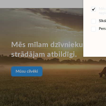
Mēs 
nepi
Sīkd
Pers
Mēs mīlam dzīvniekus un d
strādājam atbildīgi.
Mūsu cilvēki