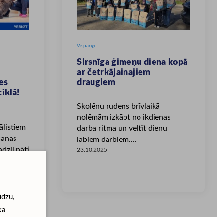
Vispārīgi
Sirsnīga ģimeņu diena kopā
ar četrkājainajiem
ies
draugiem
iklā!
Skolēnu rudens brīvlaikā
nolēmām izkāpt no ikdienas
ālistiem
darba ritma un veltīt dienu
šanas
labiem darbiem....
dziļināti
23.10.2025
ūdzu,
ka