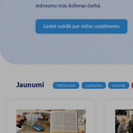
iedvesmo mūs ikdienas darbā.
Lasiet vairāk par mūsu uzņēmumu
Jaunumi
Mīļdzīvnieki
Lopkopība
Vispārīgi