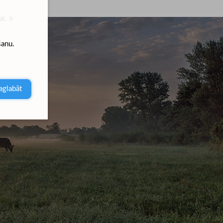
i. Ir
šanu.
aglabāt