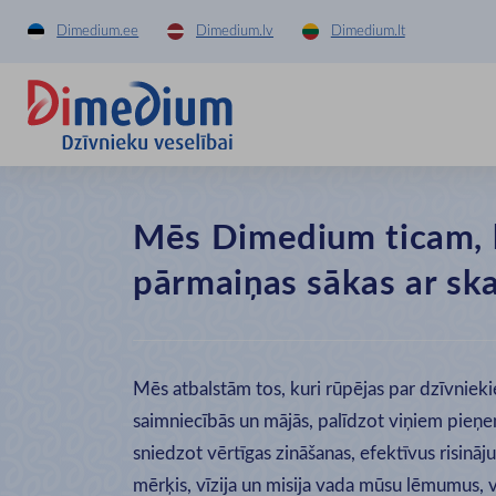
Dimedium.ee
Dimedium.lv
Dimedium.lt
Mēs Dimedium ticam, 
pārmaiņas sākas ar ska
Mēs atbalstām tos, kuri rūpējas par dzīvnieki
saimniecībās un mājās, palīdzot viņiem pie
sniedzot vērtīgas zināšanas, efektīvus risinā
mērķis, vīzija un misija vada mūsu lēmumus, 