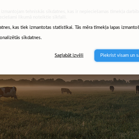
izmantojam tehniskās sīkdatnes, kas ir nepieciešamas tīmekļa darbība
eciešami likumā noteiktie sīkfaili.
atnes, kas tiek izmantotas statistikai. Tās mēra tīmekļa lapas izmanto
onalizētās sīkdatnes.
Saglabāt izvēli
Piekrist visam un s
abu –