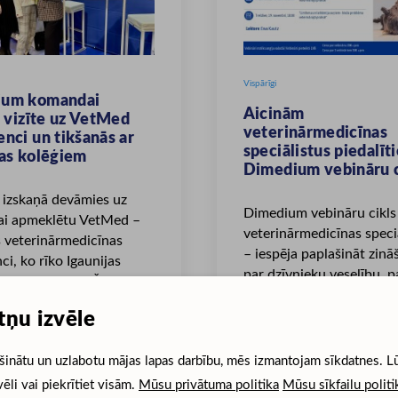
Vispārīgi
ium komandai
Aicinām
: vizīte uz VetMed
veterinārmedicīnas
nci un tikšanās ar
speciālistus piedalīt
jas kolēģiem
Dimedium vebināru c
 izskaņā devāmies uz
Dimedium vebināru cikls
 lai apmeklētu VetMed –
veterinārmedicīnas speci
s veterinārmedicīnas
– iespēja paplašināt zinā
ci, ko rīko Igaunijas
par dzīvnieku veselību, pa
rārstu kamera. Šo...
iepazīt onkoloģijas,...
5
tņu izvēle
25.10.2025
šinātu un uzlabotu mājas lapas darbību, mēs izmantojam sīkdatnes. L
vēli vai piekrītiet visām.
Mūsu privātuma politika
Mūsu sīkfailu politi