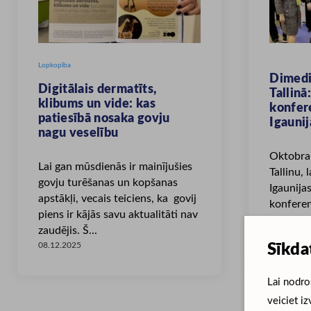
Lopkopība
Dimed
Digitālais dermatīts,
Tallinā
klibums un vide: kas
konfere
patiesībā nosaka govju
Igauni
nagu veselību
Oktobra
Lai gan mūsdienās ir mainījušies
Tallinu,
govju turēšanas un kopšanas
Igaunija
apstākļi, vecais teiciens, ka govij
konferen
piens ir kājās savu aktualitāti nav
Veterinā
zaudējis. Š...
04.11.202
Sīkda
08.12.2025
Lai nodro
veiciet iz