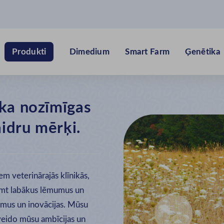
Dimedium
Smart Farm
Ģenētika
Produkti
ka nozīmīgas
idru mērķi.
em veterinārajās klīnikās,
ņemt labākus lēmumus un

jumus un inovācijas. Mūsu
veido mūsu ambīcijas un