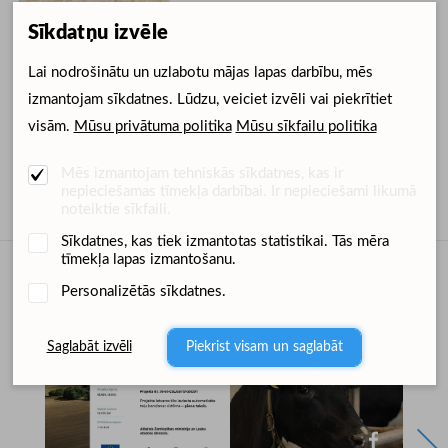
Sīkdatņu izvēle
Lai nodrošinātu un uzlabotu mājas lapas darbību, mēs
izmantojam sīkdatnes. Lūdzu, veiciet izvēli vai piekrītiet
visām.
Mūsu privātuma politika
Mūsu sīkfailu politika
Ziņu arhīvs
Mēs izmantojam tehniskās sīkdatnes, kas ir
nepieciešamas tīmekļa darbībai. Ir nepieciešami likumā
noteiktie sīkfaili.
Sīkdatnes, kas tiek izmantotas statistikai. Tās mēra
tīmekļa lapas izmantošanu.
Personalizētās sīkdatnes.
Dimedium sociālajos medijos
Saglabāt izvēli
Piekrist visam un saglabāt