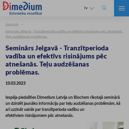

lv
Jaunumi
Seminārs Jelgavā - Tranzītperioda vadība un efektīvs risinājums pēc atnešanās.
Teļu audzēšanas problēmas.
Seminārs Jelgavā - Tranzītperioda
vadība un efektīvs risinājums pēc
atnešanās. Teļu audzēšanas
problēmas.
10.03.2023
Iespēja piedalīties Dimedium Latvija un Biochem rīkotajā seminārā
un dzirdēt jaunāko informāciju par teļu audzēšanas problēmām, kā
arī uzzināt vairāk par tranzītperioda vadību un
efektīviem risinājumiem pēc atnešanās.