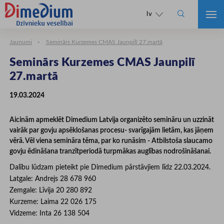

lv
Jaunumi
Seminārs Kurzemes CMAS Jaunpilī 27.martā
Seminārs Kurzemes CMAS Jaunpilī
27.martā
19.03.2024
Aicinām apmeklēt Dimedium Latvija organizēto semināru un uzzināt
vairāk par govju apsēklošanas procesu- svarīgajām lietām, kas jāņem
vērā. Vēl viena semināra tēma, par ko runāsim - Atbilstoša slaucamo
govju ēdināšana tranzītperiodā turpmākas auglības nodrošināšanai.
Dalību lūdzam pieteikt pie Dimedium pārstāvjiem līdz 22.03.2024.
Latgale: Andrejs 28 678 960
Zemgale: Līvija 20 280 892
Kurzeme: Laima 22 026 175
Vidzeme: Inta 26 138 504