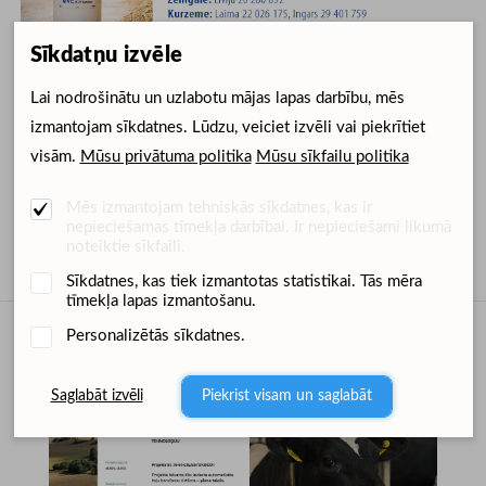
Sīkdatņu izvēle
Lai nodrošinātu un uzlabotu mājas lapas darbību, mēs
izmantojam sīkdatnes. Lūdzu, veiciet izvēli vai piekrītiet
visām.
Mūsu privātuma politika
Mūsu sīkfailu politika
Ziņu arhīvs
Mēs izmantojam tehniskās sīkdatnes, kas ir
nepieciešamas tīmekļa darbībai. Ir nepieciešami likumā
noteiktie sīkfaili.
Sīkdatnes, kas tiek izmantotas statistikai. Tās mēra
tīmekļa lapas izmantošanu.
Personalizētās sīkdatnes.
Dimedium sociālajos medijos
Saglabāt izvēli
Piekrist visam un saglabāt